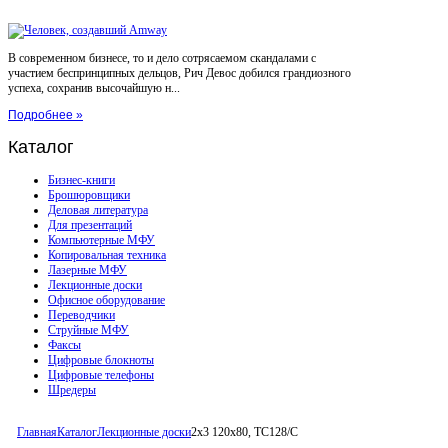
В современном бизнесе, то и дело сотрясаемом скандалами с
участием беспринципных дельцов, Рич Девос добился грандиозного
успеха, сохранив высочайшую н...
Подробнее »
Каталог
Бизнес-книги
Брошюровщики
Деловая литература
Для презентаций
Компьютерные МФУ
Копировальная техника
Лазерные МФУ
Лекционные доски
Офисное оборудование
Переводчики
Струйные МФУ
Факсы
Цифровые блокноты
Цифровые телефоны
Шредеры
Главная
Каталог
Лекционные доски
2x3 120x80, TC128/C