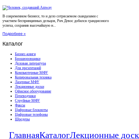
В современном бизнесе, то и дело сотрясаемом скандалами с
участием беспринципных дельцов, Рич Девос добился грандиозного
успеха, сохранив высочайшую н...
Подробнее »
Каталог
Бизнес-книги
Брошюровщики
Деловая литература
Для презентаций
Компьютерные МФУ
Копировальная техника
Лазерные МФУ
Лекционные доски
Офисное оборудование
Переводчики
Струйные МФУ
Факсы
Цифровые блокноты
Цифровые телефоны
Шредеры
Главная
Каталог
Лекционные дос