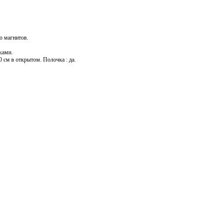
ю магнитов.
ками.
 см в открытом. Полочка : да.