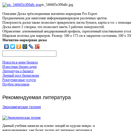
pic_546605e309a8c.jpg
Описание
Доска трёхсекционная магнитно-маркерная Pro Expert.
Предназначена для нанесения информациимаркеров различных цветов.
Поверхность доски также позволяет прикреплять листы бумаги, карты и т.п. с помощь
Доска имеет 2 створки, что позволяет иметь 5 рабочих поверхностей.
Обрамление: алюминиевый анодированный профиль, скрепленный пластиковыми угол
Широкая полочка для маркеров. Размер: 100 х 175 см в закрытом состоянии, 100 х 350
Магнитно-маркерная доска
Новости в мире бизнеса
Известные бизнес-идеи
Литература о бизнесе
Личный рост бизнесмена
Рекрутинговые услуги
Подбор персонала
Рекомендуемая
литература
Экономическая теория
Данный учебник написан на основе лекций по курсам микро- и
макроэкономики, уже более десяти лет читаемых авторами в