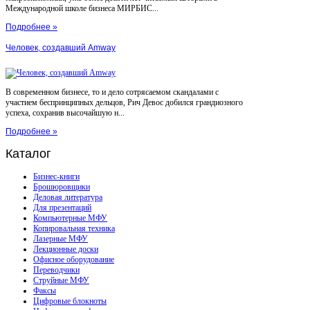
Международной школе бизнеса МИРБИС...
Подробнее »
Человек, создавший Amway
В современном бизнесе, то и дело сотрясаемом скандалами с
участием беспринципных дельцов, Рич Девос добился грандиозного
успеха, сохранив высочайшую н...
Подробнее »
Каталог
Бизнес-книги
Брошюровщики
Деловая литература
Для презентаций
Компьютерные МФУ
Копировальная техника
Лазерные МФУ
Лекционные доски
Офисное оборудование
Переводчики
Струйные МФУ
Факсы
Цифровые блокноты