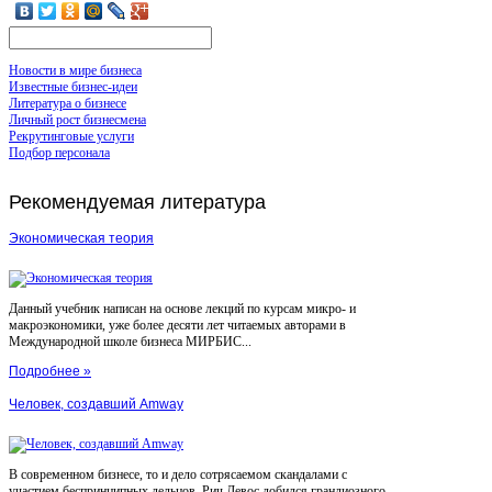
Новости в мире бизнеса
Известные бизнес-идеи
Литература о бизнесе
Личный рост бизнесмена
Рекрутинговые услуги
Подбор персонала
Рекомендуемая
литература
Экономическая теория
Данный учебник написан на основе лекций по курсам микро- и
макроэкономики, уже более десяти лет читаемых авторами в
Международной школе бизнеса МИРБИС...
Подробнее »
Человек, создавший Amway
В современном бизнесе, то и дело сотрясаемом скандалами с
участием беспринципных дельцов, Рич Девос добился грандиозного