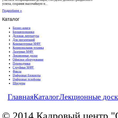
успеха, сохранив высочайшую н...
Подробнее »
Каталог
Бизнес-книги
Брошюровщики
Деловая литература
Для презентаций
Компьютерные МФУ
Копировальная техника
Лазерные МФУ
Лекционные доски
Офисное оборудование
Переводчики
Струйные МФУ
Факсы
Цифровые блокноты
Цифровые телефоны
Шредеры
Главная
Каталог
Лекционные дос
© 2014 Кадровый центр "