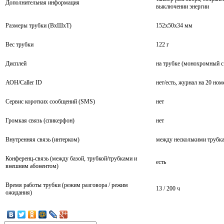
Дополнительная информация
выключении энергии
Размеры трубки (ВхШхT)
152х50х34 мм
Вес трубки
122 г
Дисплей
на трубке (монохромный с 
АОН/Caller ID
нет/есть, журнал на 20 но
Сервис коротких сообщений (SMS)
нет
Громкая связь (спикерфон)
нет
Внутренняя связь (интерком)
между несколькими трубк
Конференц-связь (между базой, трубкой/трубками и
есть
внешним абонентом)
Время работы трубки (режим разговора / режим
13 / 200 ч
ожидания)