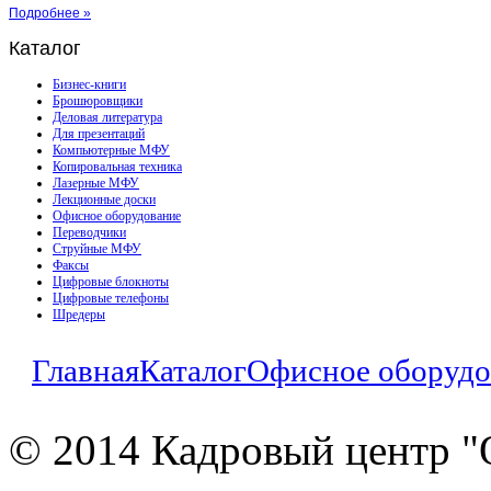
Подробнее »
Каталог
Бизнес-книги
Брошюровщики
Деловая литература
Для презентаций
Компьютерные МФУ
Копировальная техника
Лазерные МФУ
Лекционные доски
Офисное оборудование
Переводчики
Струйные МФУ
Факсы
Цифровые блокноты
Цифровые телефоны
Шредеры
Главная
Каталог
Офисное оборудо
© 2014 Кадровый центр "