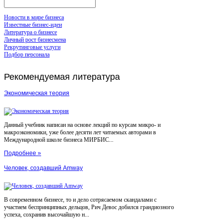
Новости в мире бизнеса
Известные бизнес-идеи
Литература о бизнесе
Личный рост бизнесмена
Рекрутинговые услуги
Подбор персонала
Рекомендуемая
литература
Экономическая теория
Данный учебник написан на основе лекций по курсам микро- и
макроэкономики, уже более десяти лет читаемых авторами в
Международной школе бизнеса МИРБИС...
Подробнее »
Человек, создавший Amway
В современном бизнесе, то и дело сотрясаемом скандалами с
участием беспринципных дельцов, Рич Девос добился грандиозного
успеха, сохранив высочайшую н...