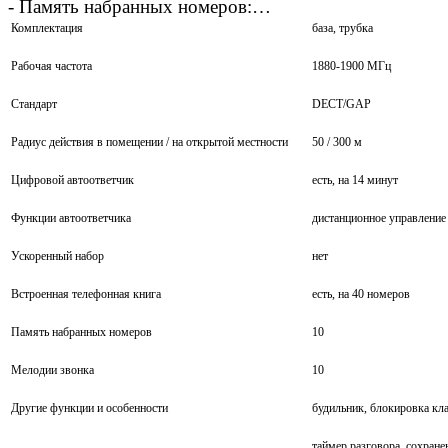
- Память набранных номеров:…
Комплектация
база, трубка
Рабочая частота
1880-1900 МГц
Стандарт
DECT/GAP
Радиус действия в помещении / на открытой местности
50 / 300 м
Цифровой автоответчик
есть, на 14 минут
Функции автоответчика
дистанционное управление
Ускоренный набор
нет
Встроенная телефонная книга
есть, на 40 номеров
Память набранных номеров
10
Мелодии звонка
10
Другие функции и особенности
будильник, блокировка кл
таймер разговора, сохране