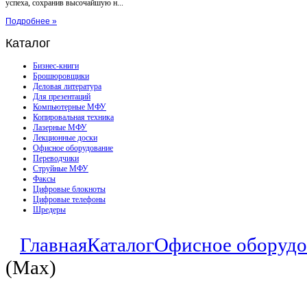
успеха, сохранив высочайшую н...
Подробнее »
Каталог
Бизнес-книги
Брошюровщики
Деловая литература
Для презентаций
Компьютерные МФУ
Копировальная техника
Лазерные МФУ
Лекционные доски
Офисное оборудование
Переводчики
Струйные МФУ
Факсы
Цифровые блокноты
Цифровые телефоны
Шредеры
Главная
Каталог
Офисное оборудо
(Max)