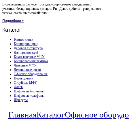
В современном бизнесе, то и дело сотрясаемом скандалами с
участием беспринципных дельцов, Рич Девос добился грандиозного
успеха, сохранив высочайшую н...
Подробнее »
Каталог
Бизнес-книги
Брошюровщики
Деловая литература
Для презентаций
Компьютерные МФУ
Копировальная техника
Лазерные МФУ
Лекционные доски
Офисное оборудование
Переводчики
Струйные МФУ
Факсы
Цифровые блокноты
Цифровые телефоны
Шредеры
Главная
Каталог
Офисное оборудо