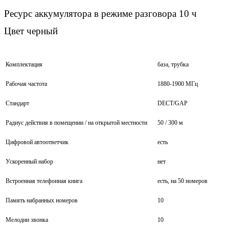
Ресурс аккумулятора в режиме разговора 10 ч
Цвет черный
Комплектация
база, трубка
Рабочая частота
1880-1900 МГц
Стандарт
DECT/GAP
Радиус действия в помещении / на открытой местности
50 / 300 м
Цифровой автоответчик
есть
Ускоренный набор
нет
Встроенная телефонная книга
есть, на 50 номеров
Память набранных номеров
10
Мелодии звонка
10