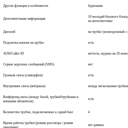
Другие функции и особенности
будильник
10 мелодий базового блока
Дополнительная информация
на автоответчике
Дисплей
на трубке (монохромный с 
Подсветка кнопок на трубке
есть
АОН/Caller ID
нет/есть, журнал на 20 ном
Сервис коротких сообщений (SMS)
нет
Громкая связь (спикерфон)
есть
Внутренняя связь (интерком)
между несколькими трубка
Конференц-связь (между базой, трубкой/трубками и
есть
внешним абонентом)
Количество трубок, подключаемых к одной базе
4
Время работы трубки (режим разговора / режим
нет данных
ожидания)