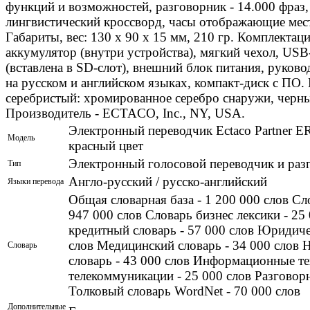
функций и возможностей, разговорник - 14.000 фраз,
лингвистический кроссворд, часы отображающие мес
Габариты, вес: 130 x 90 x 15 мм, 210 гр. Комплектац
аккумулятор (внутри устройства), мягкий чехол, USB
(вставлена в SD-слот), внешний блок питания, руково
на русском и английском языках, компакт-диск с ПО.
серебристый: хромированное серебро снаружи, черн
Производитель - ECTACO, Inc., NY, USA.
Электронный переводчик Ectaco Partner E
Модель
красный цвет
Электронный голосовой переводчик и раз
Тип
Англо-русский / русско-английский
Языки перевода
Общая словарная база - 1 200 000 слов Сл
947 000 слов Словарь бизнес лексики - 25
кредитный словарь - 57 000 слов Юридиче
слов Медицинский словарь - 34 000 слов 
Словарь
словарь - 43 000 слов Информационные т
телекоммуникации - 25 000 слов Разговорн
Толковый словарь WordNet - 70 000 слов
Дополнительные