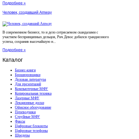
Подробнее »
Человек, создавший Amway
В современном бизнесе, то и дело сотрясаемом скандалами с
участием беспринципных дельцов, Рич Девос добился грандиозного
успеха, сохранив высочайшую н...
Подробнее »
Каталог
Бизнес-книги
Брошюровщики
Деловая литература
Для презентаций
Компьютерные МФУ
Копировальная техника
Лазерные МФУ
Лекционные доски
Офисное оборудование
Переводчики
Струйные МФУ
Факсы
Цифровые блокноты
Цифровые телефоны
Шредеры