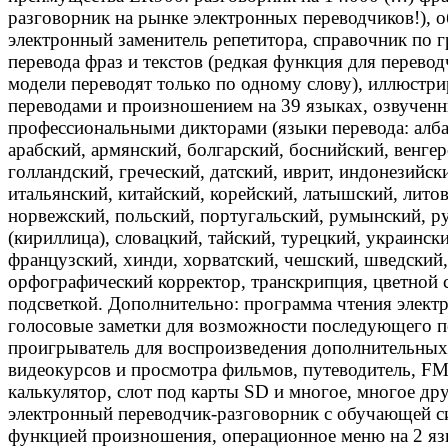
разговорник на рынке электронных переводчиков!), 
электронный заменитель репетитора, справочник по г
перевода фраз и текстов (редкая функция для переводч
модели переводят только по одному слову), иллюстр
переводами и произношением на 39 языках, озвучен
профессиональными дикторами (языки перевода: алба
арабский, армянский, болгарский, боснийский, венгер
голландский, греческий, датский, иврит, индонезийск
итальянский, китайский, корейский, латышский, лито
норвежский, польский, португальский, румынский, ру
(кириллица), словацкий, тайский, турецкий, украинск
французский, хинди, хорватский, чешский, шведский,
орфографический корректор, транскрипция, цветной 
подсветкой. Дополнительно: программа чтения элект
голосовые заметки для возможности последующего пе
проигрыватель для воспроизведения дополнительны
видеокурсов и просмотра фильмов, путеводитель, F
калькулятор, слот под карты SD и многое, многое дру
электронный переводчик-разговорник с обучающей си
функцией произношения, операционное меню на 2 яз