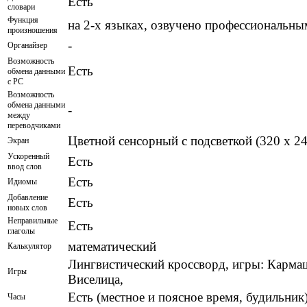
Есть
словари
Функция
на 2-х языках, озвучено профессиональн
произношения
-
Органайзер
Возможность
Есть
обмена данными
с PC
Возможность
обмена данными
-
между
переводчиками
Цветной сенсорный с подсветкой (320 x 24
Экран
Ускоренный
Есть
ввод слов
Есть
Идиомы
Добавление
Есть
новых слов
Неправильные
Есть
глаголы
математический
Калькулятор
Лингвистический кроссворд, игры: Карма
Игры
Виселица,
Есть (местное и поясное время, будильник
Часы