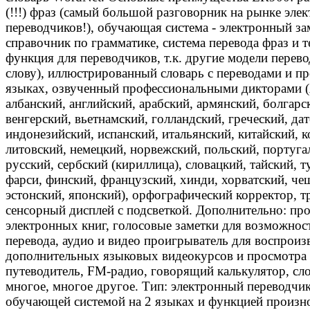
(!!!) фраз (самый большой разговорник на рынке эле
переводчиков!), обучающая система - электронный за
справочник по грамматике, система перевода фраз и т
функция для переводчиков, т.к. другие модели перев
слову), иллюстрированный словарь с переводами и п
языках, озвученный профессиональными дикторами (
албанский, английский, арабский, армянский, болгарс
венгерский, вьетнамский, голландский, греческий, дат
индонезийский, испанский, итальянский, китайский, 
литовский, немецкий, норвежский, польский, португа
русский, сербский (кириллица), словацкий, тайский, 
фарси, финский, французский, хинди, хорватский, че
эстонский, японский), орфографический корректор, т
сенсорный дисплей с подсветкой. Дополнительно: пр
электронных книг, голосовые заметки для возможно
перевода, аудио и видео проигрыватель для воспроиз
дополнительных языковых видеокурсов и просмотра
путеводитель, FM-радио, говорящий калькулятор, сл
многое, многое другое. Тип: электронный переводчик
обучающей системой на 2 языках и функцией произн