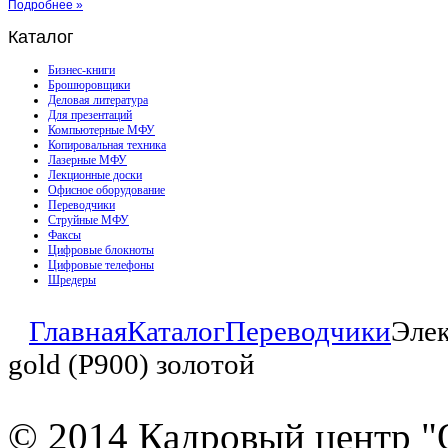
Подробнее »
Каталог
Бизнес-книги
Брошюровщики
Деловая литература
Для презентаций
Компьютерные МФУ
Копировальная техника
Лазерные МФУ
Лекционные доски
Офисное оборудование
Переводчики
Струйные МФУ
Факсы
Цифровые блокноты
Цифровые телефоны
Шредеры
Главная
Каталог
Переводчики
Элек
gold (P900) золотой
© 2014 Кадровый центр "