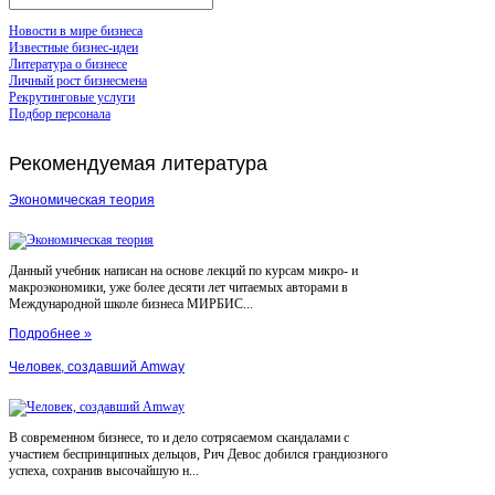
Новости в мире бизнеса
Известные бизнес-идеи
Литература о бизнесе
Личный рост бизнесмена
Рекрутинговые услуги
Подбор персонала
Рекомендуемая
литература
Экономическая теория
Данный учебник написан на основе лекций по курсам микро- и
макроэкономики, уже более десяти лет читаемых авторами в
Международной школе бизнеса МИРБИС...
Подробнее »
Человек, создавший Amway
В современном бизнесе, то и дело сотрясаемом скандалами с
участием беспринципных дельцов, Рич Девос добился грандиозного
успеха, сохранив высочайшую н...