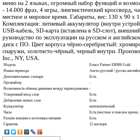
меню на 2 языках, огромный набор функций и возмо
- 14.000 фраз, 4 игры, лингвистический кроссворд, 
местное и мировое время. Габариты, вес: 130 x 90 x 1
Комплектация: литиевый аккумулятор (внутри устройс
USB-кабель, SD-карта (вставлена в SD-слот), внешний
руководство по эксплуатации на русском и английско
диск с ПО. Цвет корпуса чёрно-серебристый: хромир
снаружи, золотисто-чёрный, черный внутри. Произв
Inc., NY, USA.
Модель
Ectaco Partner ER900 Gold
Языки перевода
Англо-русский / русско-английс
Дополнительные словари
Есть
Органайзер
-
Возможность обмена данными между переводчиками
-
Ускоренный ввод слов
Есть
Добавление новых слов
Есть
Калькулятор
математический
Часы
Есть (местное и поясное время,
Разъём внешнего источника питания
Есть
Гарантия
12 месяцев