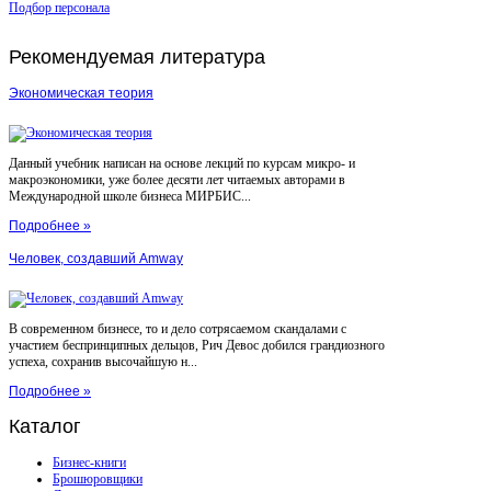
Подбор персонала
Рекомендуемая
литература
Экономическая теория
Данный учебник написан на основе лекций по курсам микро- и
макроэкономики, уже более десяти лет читаемых авторами в
Международной школе бизнеса МИРБИС...
Подробнее »
Человек, создавший Amway
В современном бизнесе, то и дело сотрясаемом скандалами с
участием беспринципных дельцов, Рич Девос добился грандиозного
успеха, сохранив высочайшую н...
Подробнее »
Каталог
Бизнес-книги
Брошюровщики