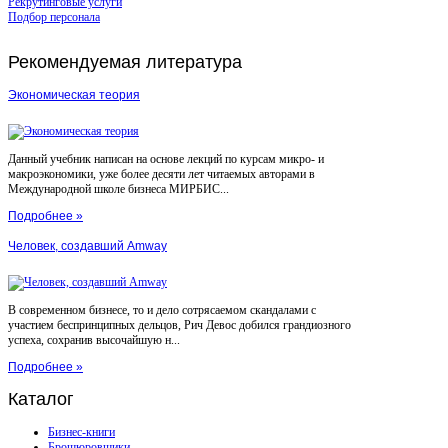
Рекрутинговые услуги
Подбор персонала
Рекомендуемая
литература
Экономическая теория
Данный учебник написан на основе лекций по курсам микро- и
макроэкономики, уже более десяти лет читаемых авторами в
Международной школе бизнеса МИРБИС...
Подробнее »
Человек, создавший Amway
В современном бизнесе, то и дело сотрясаемом скандалами с
участием беспринципных дельцов, Рич Девос добился грандиозного
успеха, сохранив высочайшую н...
Подробнее »
Каталог
Бизнес-книги
Брошюровщики