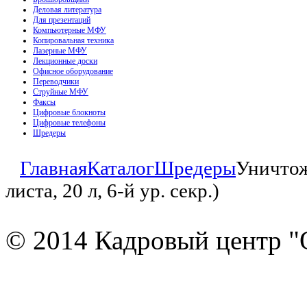
Деловая литература
Для презентаций
Компьютерные МФУ
Копировальная техника
Лазерные МФУ
Лекционные доски
Офисное оборудование
Переводчики
Струйные МФУ
Факсы
Цифровые блокноты
Цифровые телефоны
Шредеры
Главная
Каталог
Шредеры
Уничтож
листа, 20 л, 6-й ур. секр.)
© 2014 Кадровый центр "