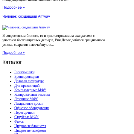
Подробнее »
Человек, создавший Amway
В современном бизнесе, то и дело сотрясаемом скандалами с
участием беспринципных дельцов, Рич Девос добился грандиозного
успеха, сохранив высочайшую н...
Подробнее »
Каталог
Бизнес-книги
Брошюровщики
Деловая литература
Для презентаций
Компьютерные МФУ
Копировальная техника
Лазерные МФУ
Лекционные доски
Офисное оборудование
Переводчики
Струйные МФУ
Факсы
Цифровые блокноты
Цифровые телефоны