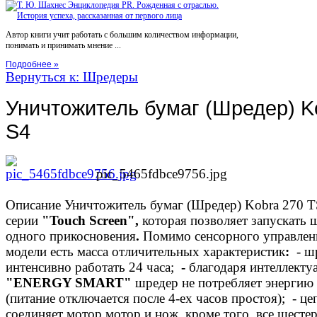
Автор книги учит работать с большим количеством информации,
понимать и принимать мнение ...
Подробнее »
Вернуться к: Шредеры
Уничтожитель бумаг (Шредер) K
S4
pic_5465fdbce9756.jpg
Описание
Уничтожитель бумаг (Шредер) Kobra 270 
серии
"Touch Screen",
которая позволяет запускать
одного прикосновения
.
Помимо сенсорного управлен
модели есть масса отличительных характеристик
:
- ш
интенсивно работать 24 часа;
-
благодаря интеллекту
"ENERGY SMART"
шредер не потребляет энергию
(питание отключается после 4-ех часов простоя); - це
соединяет мотор мотор и нож, кроме того, все шесте