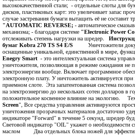
высококачественной стали; - отдельные слоты для б
дисков, пластиковых карт: это увеличивает запас про
случае застревания бумаги вытащить её не составит т
"AUTOMATIC REVERSE;
- автоматическое смазы
механизма; - благодаря системе
"Electronic Power Co
отслеживать степень нагрузки на шредер.
Инструкц
бумаг Kobra 270 TS S4 E/S
Уничтожители доку
оснащенные уникальной, единственной в мире, фун
Enegry Smart
- это интеллектуальная система управ
уничтожителя, позволяющая в режиме ожидания не п
электроэнергии вообще. Включает программное обес
электронную плату. У ничтожитель активируется при
приемном слоте. Эта запатентованная система позвол
на электроэнергию до нескольких сотен долларов в го
положительное косвенное влияние на экологию. Те
Screen
", Все средства управления активируются прос
уничтожения прозрачных материалов достаточно уде
индикаторе "Forward" в течение 5 секунд, шредер буде
Световой индикатор "OIL" укажет о необходимости 
маслом Два отдельных блока ножей для эффектив