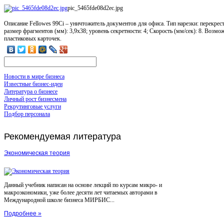
pic_5465fde08d2ec.jpg
Описание
Fellowes 99Ci – уничтожитель документов для офиса. Тип нарезки: перекрест
размер фрагментов (мм): 3,9х38; уровень секретности: 4; Скорость (мм/сек): 8. Возм
пластиковых карточек.
Новости в мире бизнеса
Известные бизнес-идеи
Литература о бизнесе
Личный рост бизнесмена
Рекрутинговые услуги
Подбор персонала
Рекомендуемая
литература
Экономическая теория
Данный учебник написан на основе лекций по курсам микро- и
макроэкономики, уже более десяти лет читаемых авторами в
Международной школе бизнеса МИРБИС...
Подробнее »