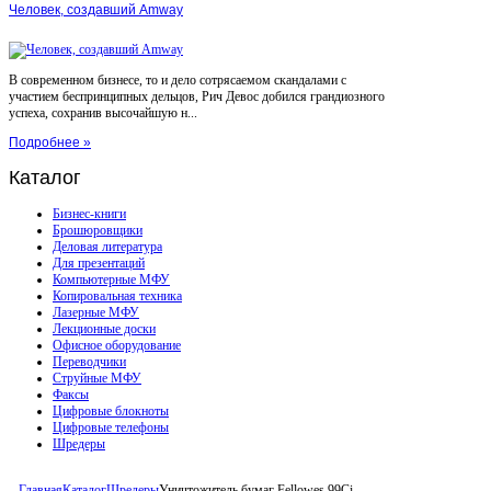
Человек, создавший Amway
В современном бизнесе, то и дело сотрясаемом скандалами с
участием беспринципных дельцов, Рич Девос добился грандиозного
успеха, сохранив высочайшую н...
Подробнее »
Каталог
Бизнес-книги
Брошюровщики
Деловая литература
Для презентаций
Компьютерные МФУ
Копировальная техника
Лазерные МФУ
Лекционные доски
Офисное оборудование
Переводчики
Струйные МФУ
Факсы
Цифровые блокноты
Цифровые телефоны
Шредеры
Главная
Каталог
Шредеры
Уничтожитель бумаг Fellowes 99Ci