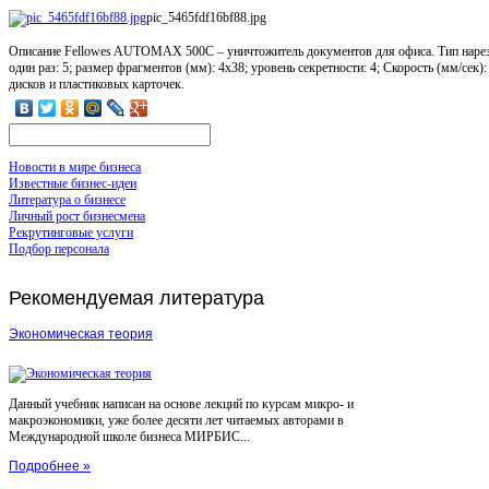
pic_5465fdf16bf88.jpg
Описание
Fellowes AUTOMAX 500C – уничтожитель документов для офиса. Тип нарезк
один раз: 5; размер фрагментов (мм): 4х38; уровень секретности: 4; Скорость (мм/сек
дисков и пластиковых карточек.
Новости в мире бизнеса
Известные бизнес-идеи
Литература о бизнесе
Личный рост бизнесмена
Рекрутинговые услуги
Подбор персонала
Рекомендуемая
литература
Экономическая теория
Данный учебник написан на основе лекций по курсам микро- и
макроэкономики, уже более десяти лет читаемых авторами в
Международной школе бизнеса МИРБИС...
Подробнее »