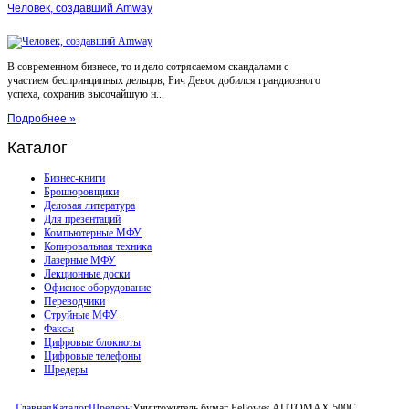
Человек, создавший Amway
В современном бизнесе, то и дело сотрясаемом скандалами с
участием беспринципных дельцов, Рич Девос добился грандиозного
успеха, сохранив высочайшую н...
Подробнее »
Каталог
Бизнес-книги
Брошюровщики
Деловая литература
Для презентаций
Компьютерные МФУ
Копировальная техника
Лазерные МФУ
Лекционные доски
Офисное оборудование
Переводчики
Струйные МФУ
Факсы
Цифровые блокноты
Цифровые телефоны
Шредеры
Главная
Каталог
Шредеры
Уничтожитель бумаг Fellowes AUTOMAX 500C