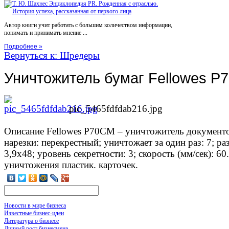
Автор книги учит работать с большим количеством информации,
понимать и принимать мнение ...
Подробнее »
Вернуться к: Шредеры
Уничтожитель бумаг Fellowes P
pic_5465fdfdab216.jpg
Описание
Fellowes P70CM – уничтожитель документо
нарезки: перекрестный; уничтожает за один раз: 7; р
3,9х48; уровень секретности: 3; скорость (мм/сек): 6
уничтожения пластик. карточек.
Новости в мире бизнеса
Известные бизнес-идеи
Литература о бизнесе
Личный рост бизнесмена