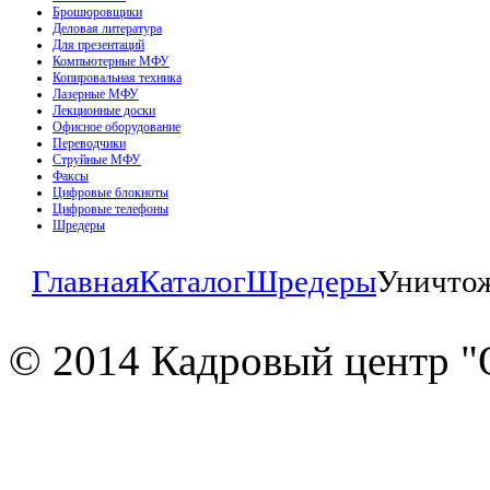
Брошюровщики
Деловая литература
Для презентаций
Компьютерные МФУ
Копировальная техника
Лазерные МФУ
Лекционные доски
Офисное оборудование
Переводчики
Струйные МФУ
Факсы
Цифровые блокноты
Цифровые телефоны
Шредеры
Главная
Каталог
Шредеры
Уничтож
© 2014 Кадровый центр "