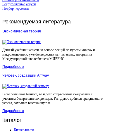
Рекрутинговые услуги
Подбор персонала
Рекомендуемая
литература
Экономическая теория
Данный учебник написан на основе лекций по курсам микро- и
макроэкономики, уже более десяти лет читаемых авторами в
Международной школе бизнеса МИРБИС...
Подробнее »
Человек, создавший Amway
В современном бизнесе, то и дело сотрясаемом скандалами с
участием беспринципных дельцов, Рич Девос добился грандиозного
успеха, сохранив высочайшую н...
Подробнее »
Каталог
Бизнес-книги