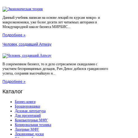
Данный учебник написан на основе лекций по курсам микро- и
макроэкономики, уже более десяти лет читаемых авторами в
Международной школе бизнеса МИРБИС...
Подробнее »
Человек, создавший Amway
В современном бизнесе, то и дело сотрясаемом скандалами с
участием беспринципных дельцов, Рич Девос добился грандиозного
успеха, сохранив высочайшую н...
Подробнее »
Каталог
Бизнес-книги
Брошюровщики
Деловая литература
Для презентаций
Компьютерные МФУ
Копировальная техника
Лазерные МФУ
Лекционные доски