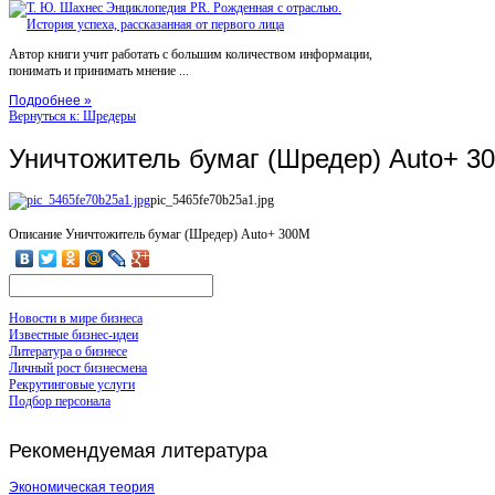
Автор книги учит работать с большим количеством информации,
понимать и принимать мнение ...
Подробнее »
Вернуться к: Шредеры
Уничтожитель бумаг (Шредер) Auto+ 3
pic_5465fe70b25a1.jpg
Описание
Уничтожитель бумаг (Шредер) Auto+ 300M
Новости в мире бизнеса
Известные бизнес-идеи
Литература о бизнесе
Личный рост бизнесмена
Рекрутинговые услуги
Подбор персонала
Рекомендуемая
литература
Экономическая теория