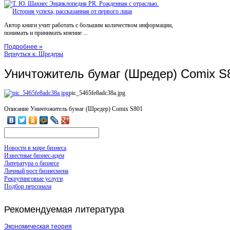
Автор книги учит работать с большим количеством информации,
понимать и принимать мнение ...
Подробнее »
Вернуться к: Шредеры
Уничтожитель бумаг (Шредер) Comix S
pic_5465fe8adc38a.jpg
Описание
Уничтожитель бумаг (Шредер) Comix S801
Новости в мире бизнеса
Известные бизнес-идеи
Литература о бизнесе
Личный рост бизнесмена
Рекрутинговые услуги
Подбор персонала
Рекомендуемая
литература
Экономическая теория