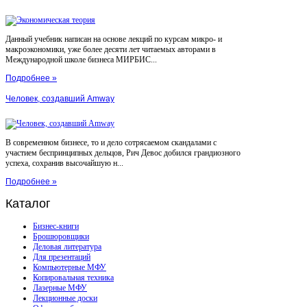
Данный учебник написан на основе лекций по курсам микро- и
макроэкономики, уже более десяти лет читаемых авторами в
Международной школе бизнеса МИРБИС...
Подробнее »
Человек, создавший Amway
В современном бизнесе, то и дело сотрясаемом скандалами с
участием беспринципных дельцов, Рич Девос добился грандиозного
успеха, сохранив высочайшую н...
Подробнее »
Каталог
Бизнес-книги
Брошюровщики
Деловая литература
Для презентаций
Компьютерные МФУ
Копировальная техника
Лазерные МФУ
Лекционные доски