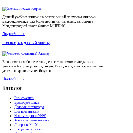
Данный учебник написан на основе лекций по курсам микро- и
макроэкономики, уже более десяти лет читаемых авторами в
Международной школе бизнеса МИРБИС...
Подробнее »
Человек, создавший Amway
В современном бизнесе, то и дело сотрясаемом скандалами с
участием беспринципных дельцов, Рич Девос добился грандиозного
успеха, сохранив высочайшую н...
Подробнее »
Каталог
Бизнес-книги
Брошюровщики
Деловая литература
Для презентаций
Компьютерные МФУ
Копировальная техника
Лазерные МФУ
Лекционные доски