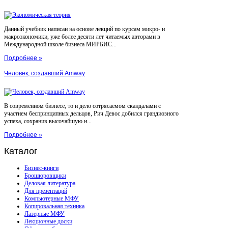
Данный учебник написан на основе лекций по курсам микро- и
макроэкономики, уже более десяти лет читаемых авторами в
Международной школе бизнеса МИРБИС...
Подробнее »
Человек, создавший Amway
В современном бизнесе, то и дело сотрясаемом скандалами с
участием беспринципных дельцов, Рич Девос добился грандиозного
успеха, сохранив высочайшую н...
Подробнее »
Каталог
Бизнес-книги
Брошюровщики
Деловая литература
Для презентаций
Компьютерные МФУ
Копировальная техника
Лазерные МФУ
Лекционные доски