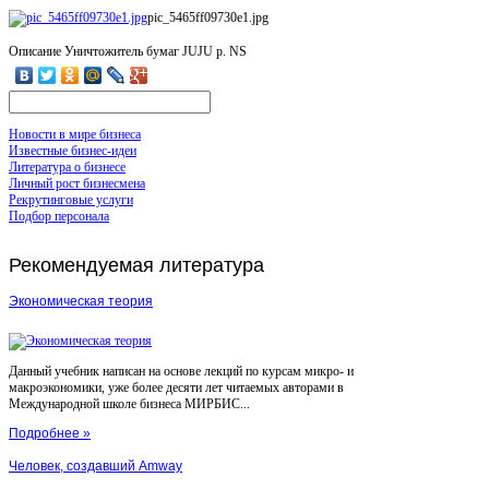
pic_5465ff09730e1.jpg
Описание
Уничтожитель бумаг JUJU p. NS
Новости в мире бизнеса
Известные бизнес-идеи
Литература о бизнесе
Личный рост бизнесмена
Рекрутинговые услуги
Подбор персонала
Рекомендуемая
литература
Экономическая теория
Данный учебник написан на основе лекций по курсам микро- и
макроэкономики, уже более десяти лет читаемых авторами в
Международной школе бизнеса МИРБИС...
Подробнее »
Человек, создавший Amway