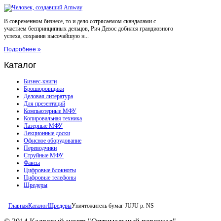
В современном бизнесе, то и дело сотрясаемом скандалами с
участием беспринципных дельцов, Рич Девос добился грандиозного
успеха, сохранив высочайшую н...
Подробнее »
Каталог
Бизнес-книги
Брошюровщики
Деловая литература
Для презентаций
Компьютерные МФУ
Копировальная техника
Лазерные МФУ
Лекционные доски
Офисное оборудование
Переводчики
Струйные МФУ
Факсы
Цифровые блокноты
Цифровые телефоны
Шредеры
Главная
Каталог
Шредеры
Уничтожитель бумаг JUJU p. NS