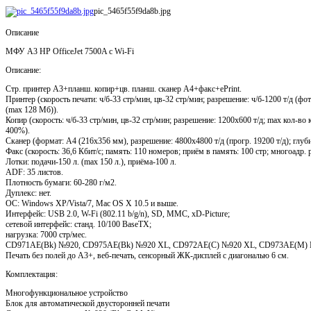
pic_5465f55f9da8b.jpg
Описание
МФУ A3 HP OfficeJet 7500A с Wi-Fi
Описание:
Cтр. принтер А3+планш. копир+цв. планш. сканер А4+факс+ePrint.
Принтер (скорость печати: ч/б-33 стр/мин, цв-32 стр/мин; разрешение: ч/б-1200 т/д (фо
(max 128 Мб)).
Копир (скорость: ч/б-33 стр/мин, цв-32 стр/мин; разрешение: 1200x600 т/д; max кол-во 
400%).
Сканер (формат: А4 (216x356 мм), разрешение: 4800x4800 т/д (прогр. 19200 т/д); глубин
Факс (скорость: 36,6 Кбит/с; память: 110 номеров; приём в память: 100 стр; многоадр. 
Лотки: подачи-150 л. (max 150 л.), приёма-100 л.
ADF: 35 листов.
Плотность бумаги: 60-280 г/м2.
Дуплекс: нет.
ОС: Windows XP/Vista/7, Mac OS X 10.5 и выше.
Интерфейс: USB 2.0, W-Fi (802.11 b/g/n), SD, MMC, xD-Picture;
сетевой интерфейс: станд. 10/100 BaseTX;
нагрузка: 7000 стр/мес.
CD971AE(Bk) №920, CD975AE(Bk) №920 XL, CD972AE(C) №920 XL, CD973AE(M) 
Печать без полей до A3+, веб-печать, сенсорный ЖК-дисплей с диагональю 6 см.
Комплектация:
Многофункциональное устройство
Блок для автоматической двусторонней печати