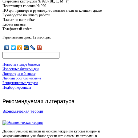
Стартовые картриджи № 920 (Bk, C, M, Y)
Печатающая головка № 920
ПО для принтера и руководство пользователя на компакт-диске
Руководство по началу работы
Плакат по настройке
Кабель питания
Телефонный кабель
Гарантийный срок: 12 месяцев.
Новости в мире бизнеса
Известные бизнес-идеи
Литература о бизнесе
Личный рост бизнесмена
Рекрутинговые услуги
Подбор персонала
Рекомендуемая
литература
Экономическая теория
Данный учебник написан на основе лекций по курсам микро- и
макроэкономики, уже более десяти лет читаемых авторами в