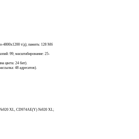
то-4800х1200 т/д); память: 128 Мб
копий: 99; масштабирование: 25-
а цвета: 24 бит).
рассылка: 48 адресатов).
№920 XL, CD974AE(Y) №920 XL;