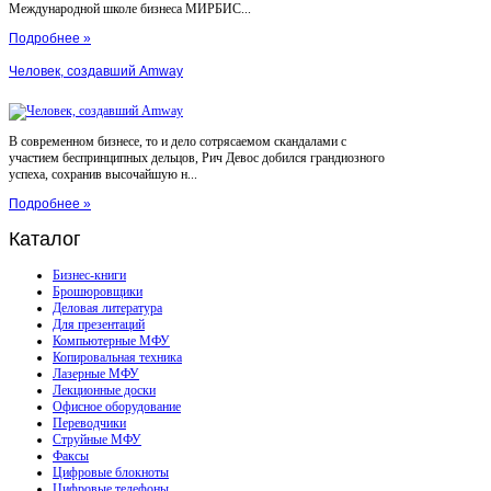
Международной школе бизнеса МИРБИС...
Подробнее »
Человек, создавший Amway
В современном бизнесе, то и дело сотрясаемом скандалами с
участием беспринципных дельцов, Рич Девос добился грандиозного
успеха, сохранив высочайшую н...
Подробнее »
Каталог
Бизнес-книги
Брошюровщики
Деловая литература
Для презентаций
Компьютерные МФУ
Копировальная техника
Лазерные МФУ
Лекционные доски
Офисное оборудование
Переводчики
Струйные МФУ
Факсы
Цифровые блокноты
Цифровые телефоны