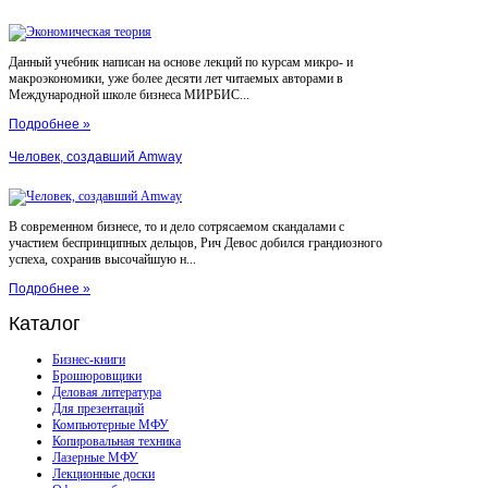
Данный учебник написан на основе лекций по курсам микро- и
макроэкономики, уже более десяти лет читаемых авторами в
Международной школе бизнеса МИРБИС...
Подробнее »
Человек, создавший Amway
В современном бизнесе, то и дело сотрясаемом скандалами с
участием беспринципных дельцов, Рич Девос добился грандиозного
успеха, сохранив высочайшую н...
Подробнее »
Каталог
Бизнес-книги
Брошюровщики
Деловая литература
Для презентаций
Компьютерные МФУ
Копировальная техника
Лазерные МФУ
Лекционные доски