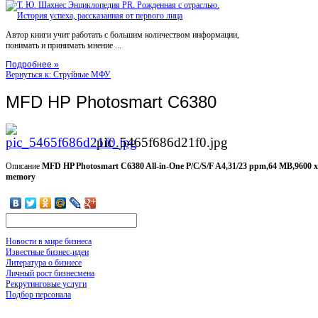
Автор книги учит работать с большим количеством информации,
понимать и принимать мнение ...
Подробнее »
Вернуться к: Струйные МФУ
MFD HP Photosmart C6380
pic_5465f686d21f0.jpg
Описание
MFD HP Photosmart C6380 All-in-One P/C/S/F A4,31/23 ppm,64 MB,9600 x
memory
Новости в мире бизнеса
Известные бизнес-идеи
Литература о бизнесе
Личный рост бизнесмена
Рекрутинговые услуги
Подбор персонала