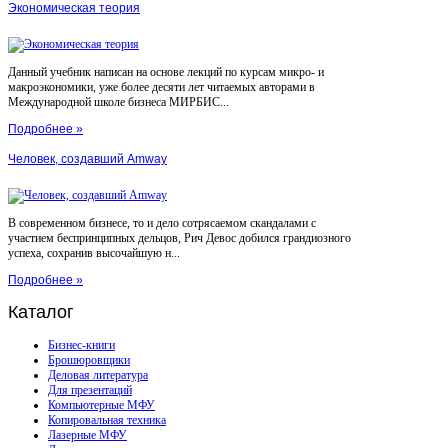
Экономическая теория
Данный учебник написан на основе лекций по курсам микро- и
макроэкономики, уже более десяти лет читаемых авторами в
Международной школе бизнеса МИРБИС...
Подробнее »
Человек, создавший Amway
В современном бизнесе, то и дело сотрясаемом скандалами с
участием беспринципных дельцов, Рич Девос добился грандиозного
успеха, сохранив высочайшую н...
Подробнее »
Каталог
Бизнес-книги
Брошюровщики
Деловая литература
Для презентаций
Компьютерные МФУ
Копировальная техника
Лазерные МФУ