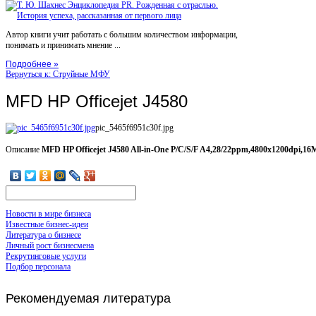
Автор книги учит работать с большим количеством информации,
понимать и принимать мнение ...
Подробнее »
Вернуться к: Струйные МФУ
MFD HP Officejet J4580
pic_5465f6951c30f.jpg
Описание
MFD HP Officejet J4580 All-in-One P/C/S/F A4,28/22ppm,4800x1200dpi,16
Новости в мире бизнеса
Известные бизнес-идеи
Литература о бизнесе
Личный рост бизнесмена
Рекрутинговые услуги
Подбор персонала
Рекомендуемая
литература